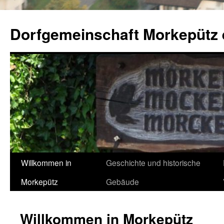
Zum
Inhalt
Dorfgemeinschaft Morkepütz 
springen
Willkommen in
Geschichte und historische
Morkepütz
Gebäude
Willkommen in Morkepütz