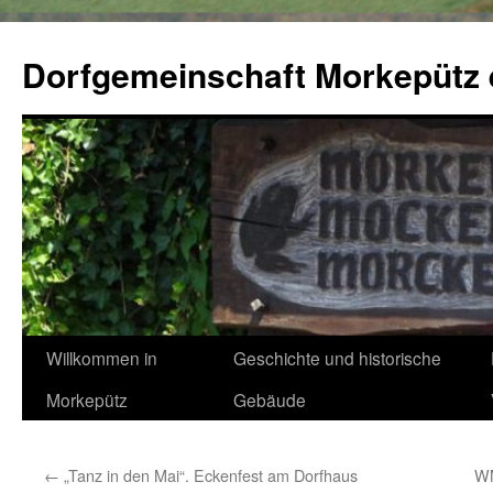
Zum
Inhalt
Dorfgemeinschaft Morkepütz 
springen
Willkommen in
Geschichte und historische
Morkepütz
Gebäude
←
„Tanz in den Mai“. Eckenfest am Dorfhaus
WM