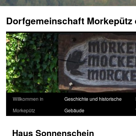
Zum
Inhalt
Dorfgemeinschaft Morkepütz 
springen
Willkommen in
Geschichte und historische
Morkepütz
Gebäude
Haus Sonnenschein