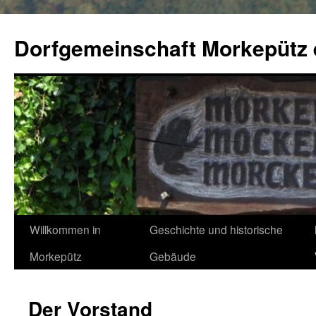
Zum
Inhalt
Dorfgemeinschaft Morkepütz 
springen
Willkommen in
Geschichte und historische
Morkepütz
Gebäude
Der Vorstand