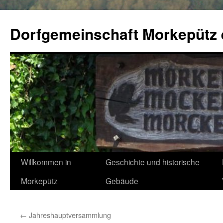
Zum
Inhalt
Dorfgemeinschaft Morkepütz 
springen
Willkommen in
Geschichte und historische
Morkepütz
Gebäude
←
Jahreshauptversammlung