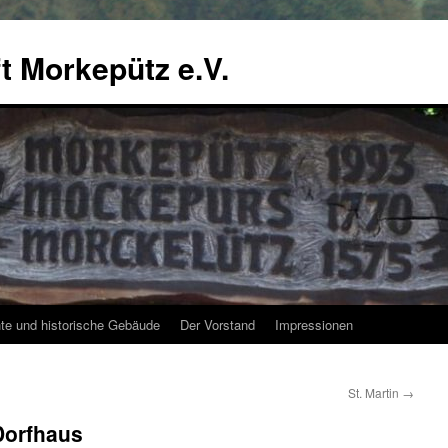
 Morkepütz e.V.
te und historische Gebäude
Der Vorstand
Impressionen
St. Martin
→
 Dorfhaus